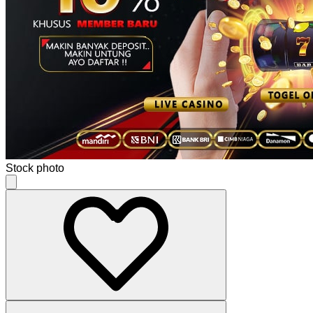
Stock photo