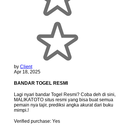
by
Client
Apr 18, 2025
BANDAR TOGEL RESMI
Lagi nyari bandar Togel Resmi? Coba deh di sini,
MALIKATOTO situs resmi yang bisa buat semua
pemain nya tajir, prediksi angka akurat dari buku
mimpi.!
Verified purchase:
Yes