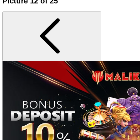
Picture 12 of 25