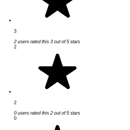
3
2 users rated this 3 out of 5 stars
2
2
0 users rated this 2 out of 5 stars
0