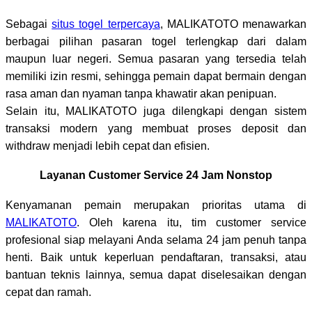
Sebagai
situs togel terpercaya
, MALIKATOTO menawarkan
berbagai pilihan pasaran togel terlengkap dari dalam
maupun luar negeri. Semua pasaran yang tersedia telah
memiliki izin resmi, sehingga pemain dapat bermain dengan
rasa aman dan nyaman tanpa khawatir akan penipuan.
Selain itu, MALIKATOTO juga dilengkapi dengan sistem
transaksi modern yang membuat proses deposit dan
withdraw menjadi lebih cepat dan efisien.
Layanan Customer Service 24 Jam Nonstop
Kenyamanan pemain merupakan prioritas utama di
MALIKATOTO
. Oleh karena itu, tim customer service
profesional siap melayani Anda selama 24 jam penuh tanpa
henti. Baik untuk keperluan pendaftaran, transaksi, atau
bantuan teknis lainnya, semua dapat diselesaikan dengan
cepat dan ramah.