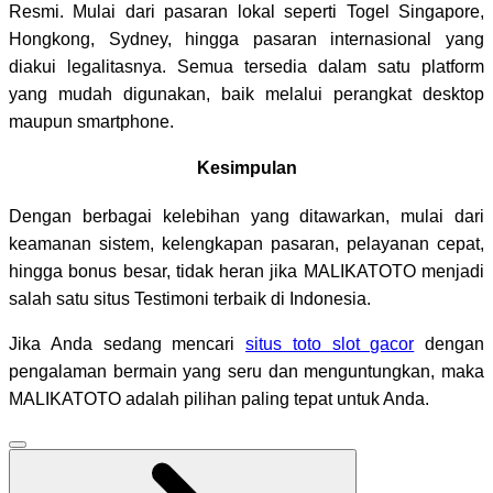
Resmi. Mulai dari pasaran lokal seperti Togel Singapore,
Hongkong, Sydney, hingga pasaran internasional yang
diakui legalitasnya. Semua tersedia dalam satu platform
yang mudah digunakan, baik melalui perangkat desktop
maupun smartphone.
Kesimpulan
Dengan berbagai kelebihan yang ditawarkan, mulai dari
keamanan sistem, kelengkapan pasaran, pelayanan cepat,
hingga bonus besar, tidak heran jika MALIKATOTO menjadi
salah satu situs Testimoni terbaik di Indonesia.
Jika Anda sedang mencari
situs toto slot gacor
dengan
pengalaman bermain yang seru dan menguntungkan, maka
MALIKATOTO adalah pilihan paling tepat untuk Anda.