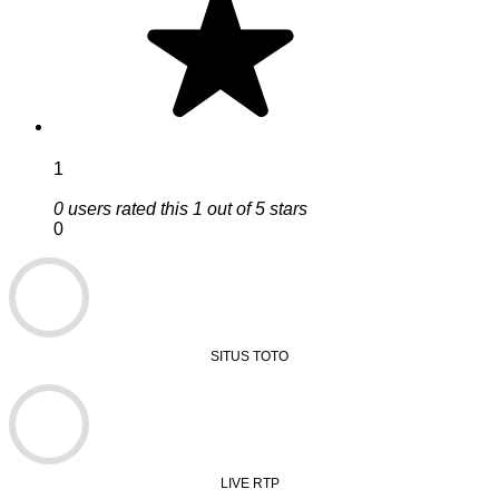
1
0 users rated this 1 out of 5 stars
0
SITUS TOTO
LIVE RTP