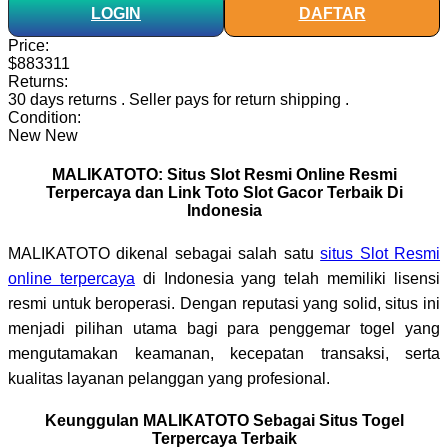
LOGIN
DAFTAR
Price:
$883311
Returns:
30 days returns
.
Seller pays for return shipping
.
Condition:
New
New
MALIKATOTO: Situs Slot Resmi Online Resmi
Terpercaya dan Link Toto Slot Gacor Terbaik Di
Indonesia
MALIKATOTO dikenal sebagai salah satu
situs Slot Resmi
online terpercaya
di Indonesia yang telah memiliki lisensi
resmi untuk beroperasi. Dengan reputasi yang solid, situs ini
menjadi pilihan utama bagi para penggemar togel yang
mengutamakan keamanan, kecepatan transaksi, serta
kualitas layanan pelanggan yang profesional.
Keunggulan MALIKATOTO Sebagai Situs Togel
Terpercaya Terbaik