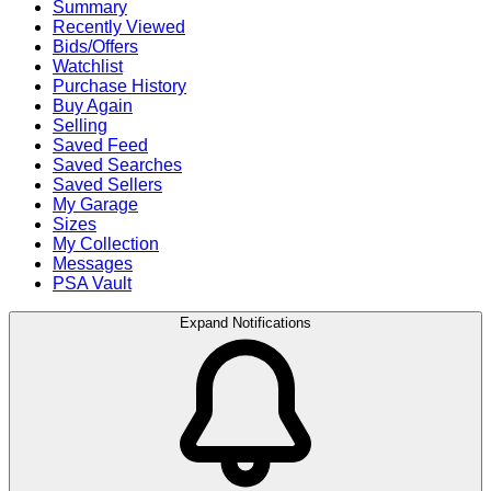
Summary
Recently Viewed
Bids/Offers
Watchlist
Purchase History
Buy Again
Selling
Saved Feed
Saved Searches
Saved Sellers
My Garage
Sizes
My Collection
Messages
PSA Vault
Expand Notifications