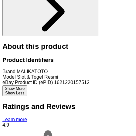
About this product
Product Identifiers
Brand
MALIKATOTO
Model
Slot & Togel Resmi
eBay Product ID (ePID)
1621220157512
Show More
Show Less
Ratings and Reviews
Learn more
4.9